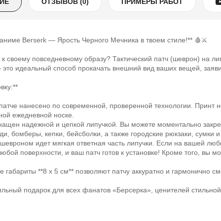
ИЕ
ОТЗЫВОВ (0)
ПРИМЕРЫ РАБОТ
аниме Berserk — Ярость Черного Мечника в твоем стиле!** 🩸⚔️
т к своему повседневному образу? Тактический патч (шеврон) на л
 — это идеальный способ прокачать внешний вид ваших вещей, заяви
вку:**
 патче нанесено по современной, проверенной технологии. Принт не
вной ежедневной носке.
снащен надежной и цепкой липучкой. Вы можете моментально закреп
уди, бомберы, кепки, бейсболки, а также городские рюкзаки, сумки и
с шевроном идет мягкая ответная часть липучки. Если на вашей люб
юбой поверхности, и ваш патч готов к установке! Кроме того, вы м
е габариты **8 x 5 см** позволяют патчу аккуратно и гармонично с
тильный подарок для всех фанатов «Берсерка», ценителей стильно