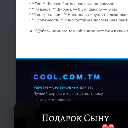
* **Тип:** Шеврон / патч / нашивка на липучке
* **Размеры:** Ширина — 8 см, Высота — 5 см
* **Тип крепления:** Надежная липучка (велкро-осно
* **Особенности:** Износостойкая долговечная печа
🔥 **Добавь немного темной аниме-эстетики в свой 
COOL.COM.TM
Работаем без выходных
для вас!
Лучший сервис и качество, которому
вы можете доверять.
Онлайн — работаем прямо сейчас