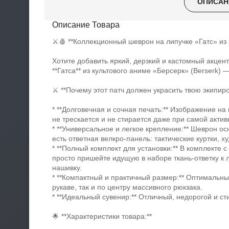
ОПИСАН
Описание Товара
⚔️🩸 **Коллекционный шеврон на липучке «Гатс» из 
Хотите добавить яркий, дерзкий и кастомный акцен
**Гатса** из культового аниме «Берсерк» (Berserk)
⚔️ **Почему этот патч должен украсить твою экипиро
* **Долговечная и сочная печать:** Изображение на
не трескается и не стирается даже при самой акти
* **Универсальное и легкое крепление:** Шеврон о
есть ответная велкро-панель: тактические куртки, х
* **Полный комплект для установки:** В комплекте 
просто пришейте идущую в наборе ткань-ответку к л
нашивку.
* **Компактный и практичный размер:** Оптимальны
рукаве, так и по центру массивного рюкзака.
* **Идеальный сувенир:** Отличный, недорогой и с
🌟 **Характеристики товара:**