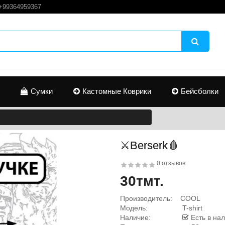
+99364959367
Сумки
Кастомные Коврики
Бейсболки
⚔️Berserk🩸
0 отзывов
30тмт.
Производитель:
COOL
Модель:
T-shirt
Наличие:
Есть в на