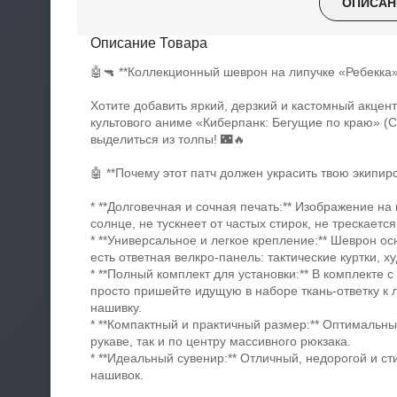
ОПИСАН
Описание Товара
🤖🔫 **Коллекционный шеврон на липучке «Ребекка»
Хотите добавить яркий, дерзкий и кастомный акцен
культового аниме «Киберпанк: Бегущие по краю» (C
выделиться из толпы! 🌃🔥
🤖 **Почему этот патч должен украсить твою экипиро
* **Долговечная и сочная печать:** Изображение на
солнце, не тускнеет от частых стирок, не трескает
* **Универсальное и легкое крепление:** Шеврон о
есть ответная велкро-панель: тактические куртки, х
* **Полный комплект для установки:** В комплекте 
просто пришейте идущую в наборе ткань-ответку к л
нашивку.
* **Компактный и практичный размер:** Оптимальны
рукаве, так и по центру массивного рюкзака.
* **Идеальный сувенир:** Отличный, недорогой и с
нашивок.