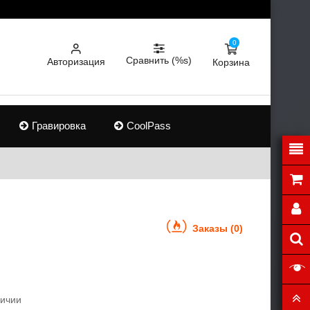
0
Сравнить (%s)
Авторизация
Корзина
Гравировка
CoolPass
Заказы (0)
личии