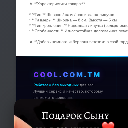
🌟 **Характеристики товара:**
* **Тип:** Шеврон / патч / нашивка на липучке
* **Размеры:** Ширина — 8 см, Высота — 5 см
* **Тип крепления:** Надежная липучка (велкро-осно
* **Особенности:** Износостойкая долговечная печа
🔥 **Добавь немного киберпанк-эстетики в свой гар
COOL.COM.TM
Работаем без выходных
для вас!
Лучший сервис и качество, которому
вы можете доверять.
Онлайн — работаем прямо сейчас