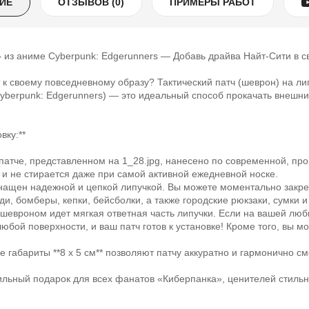
ИЕ
ОТЗЫВОВ (0)
ПРИМЕРЫ РАБОТ
 из аниме Cyberpunk: Edgerunners — Добавь драйва Найт-Сити в сво
т к своему повседневному образу? Тактический патч (шеврон) на ли
yberpunk: Edgerunners) — это идеальный способ прокачать внешни
вку:**
 патче, представленном на 1_28.jpg, нанесено по современной, пр
ся и не стирается даже при самой активной ежедневной носке.
снащен надежной и цепкой липучкой. Вы можете моментально закреп
уди, бомберы, кепки, бейсболки, а также городские рюкзаки, сумки и
с шевроном идет мягкая ответная часть липучки. Если на вашей люб
юбой поверхности, и ваш патч готов к установке! Кроме того, вы м
е габариты **8 x 5 см** позволяют патчу аккуратно и гармонично с
тильный подарок для всех фанатов «Киберпанка», ценителей стиль