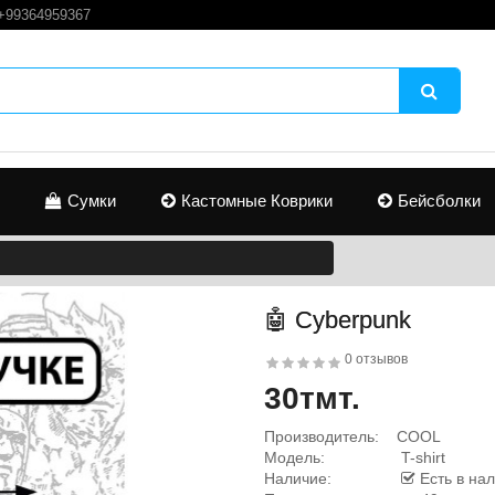
+99364959367
Сумки
Кастомные Коврики
Бейсболки
🤖 Cyberpunk
0 отзывов
30тмт.
Производитель:
COOL
Модель:
T-shirt
Наличие:
Есть в на