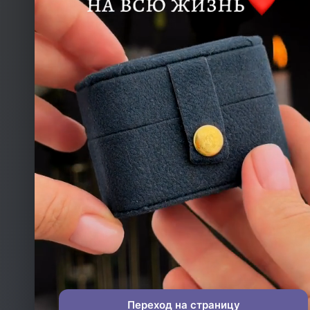
КОНТАКТЫ
ТЕЛЕФОН
+993 649 593 67
EMAIL
rdemirov@cool.com.tm
АДРЕС
Туркменистан
МЫ В СОЦСЕТЯХ
Переход на страницу