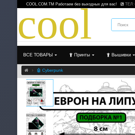
c
o
o
l
COOL.COM.TM Работаем без выходных для вас!
ТЕЛ:
ВСЕ ТОВАРЫ
Принты
Вышивки
🤖 Cyberpunk