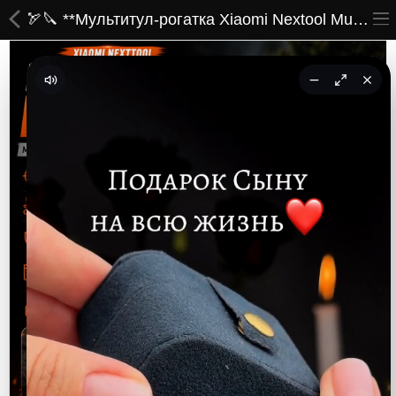
🏹🔪 **Мультитул-рогатка Xiaomi Nextool Multifunction Slingshot (NE20058) — Универсальный нож и точная рогатка в одном эргономичном корпусе!** 🔪🏹
ВСЕ ТОВАРЫ
Принты
Вышивки
Сумки
Кастомные коврики
Бейсболки
Гравировка
CoolPass