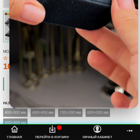
МОДЕЛЬ:
КОВРИК
100тмт.
ПРОИЗВОДИТЕЛЬ:
COOL
НАЛИЧИЕ:
ЕСТЬ В НАЛИЧИИ
РАЗМЕР
400×300 мм
400×450 мм
700×300 мм
800×300 мм
900×400 мм
%s
ГЛАВНАЯ
ПЕРЕЙТИ В КОРЗИНУ
ЛИЧНЫЙ КАБИНЕТ