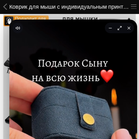
Коврик для мыши с индивидуальным принтом Berserk
ВСЕ ТОВАРЫ
Принты
Вышивки
Сумки
Кастомные коврики
Бейсболки
Гравировка
CoolPass