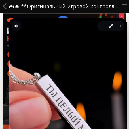
🎮🔥 **Оригинальный игровой контроллер Google Stadia Controller — Твой универсальный геймпад для ПК, смартфона и Steam!** 🔥🎮
ВСЕ ТОВАРЫ
Принты
Вышивки
Сумки
Кастомные коврики
Бейсболки
Гравировка
CoolPass