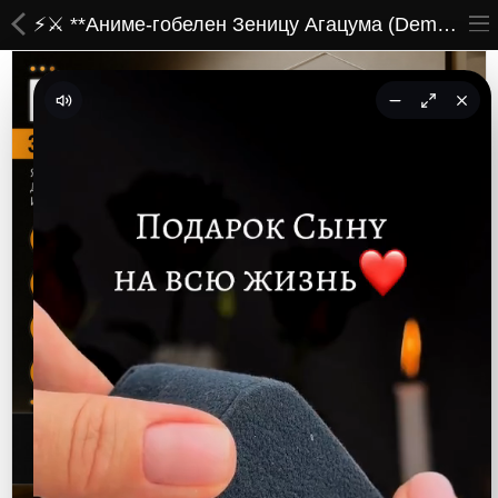
⚡️⚔️ **Аниме-гобелен Зеницу Агацума (Demon Slayer / Клинок, рассекающий демонов) — Яркий акцент для твоего интерьера!** ⚔️⚡️
ВСЕ ТОВАРЫ
Принты
Вышивки
Сумки
Кастомные коврики
Бейсболки
Гравировка
CoolPass