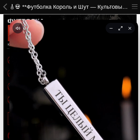
🎸💀 **Футболка Король и Шут — Культовый стиль для настоящих фанатов легендарного панк-рока!** 💀🎸
ВСЕ ТОВАРЫ
Принты
Вышивки
Сумки
Кастомные коврики
Бейсболки
Гравировка
CoolPass