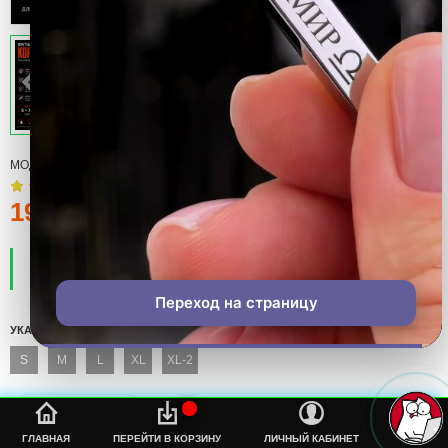
МОДЕЛЬ:
T-SHIRT
190тмт.
ПРОИЗВОДИТЕЛЬ:
COOL
НАЛИЧИЕ:
ЕСТЬ В НАЛИЧИИ
Переход на страницу
УКАЖИТЕ СВОЙ РАЗМЕР
S
M
L
XL
XL-2
%s
ГЛАВНАЯ
ПЕРЕЙТИ В КОРЗИНУ
ЛИЧНЫЙ КАБИНЕТ