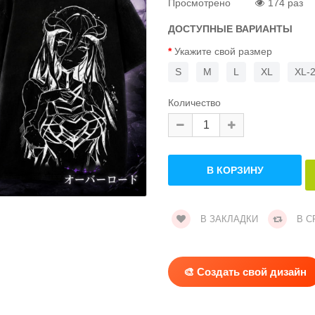
Просмотрено
174 раз
ДОСТУПНЫЕ ВАРИАНТЫ
Укажите свой размер
S
M
L
XL
XL-
Количество
В ЗАКЛАДКИ
В С
🎨 Создать свой дизайн