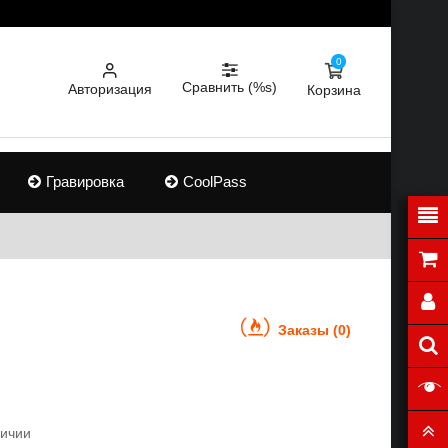
0
Сравнить (%s)
Авторизация
Корзина
Гравировка
CoolPass
Заказы (0)
личии