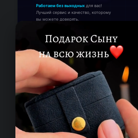
Работаем без выходных
для вас!
Лучший сервис и качество, которому
вы можете доверять.
Онлайн — работаем прямо сейчас
КОНТАКТЫ
ТЕЛЕФОН
+993 649 593 67
EMAIL
rdemirov@cool.com.tm
АДРЕС