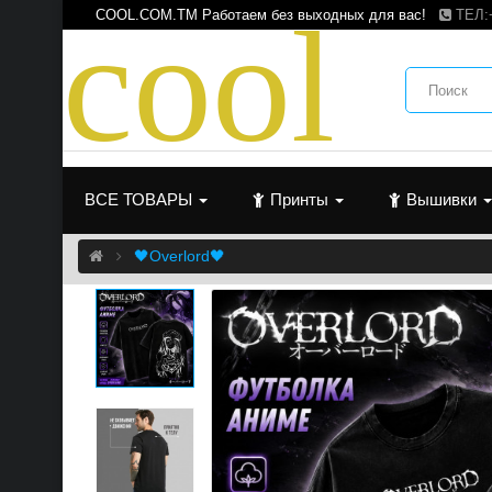
c
o
o
l
COOL.COM.TM Работаем без выходных для вас!
ТЕЛ:
ВСЕ ТОВАРЫ
Принты
Вышивки
🖤Overlord🖤