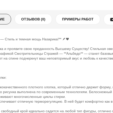
ИЕ
ОТЗЫВОВ (0)
ПРИМЕРЫ РАБОТ
 — Стиль и темная мощь Назарика!** 🪶🖤
ка и проявите свою преданность Высшему Существу! Стильная ове
 графикой Смотрительницы Стражей — **Альбедо** — станет базов
т на спине подчеркнут ваш неповторимый вкус и любовь к качеств
лки:
кокачественного плотного хлопка, который отлично держит форму, п
ского рисунка выполнена по современным технологиям. Белоснежный
ерживают многочисленные циклы стирки.
спечивает отличную терморегуляцию. В ней будет комфортно как в 
 свободный крой идеально садится на любой тип фигуры, отлично п