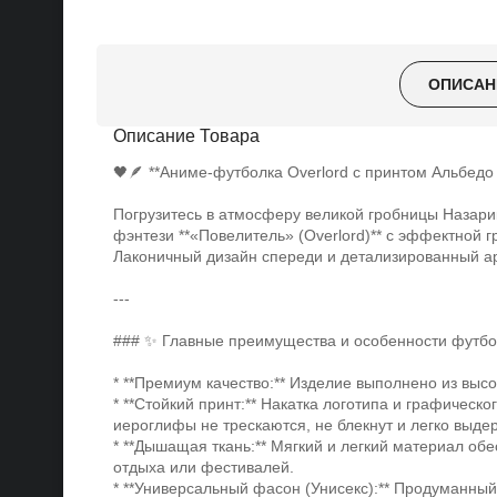
ОПИСАН
Описание Товара
🖤🪶 **Аниме-футболка Overlord с принтом Альбедо
Погрузитесь в атмосферу великой гробницы Назари
фэнтези **«Повелитель» (Overlord)** с эффектной
Лаконичный дизайн спереди и детализированный ар
---
### ✨ Главные преимущества и особенности футбо
* **Премиум качество:** Изделие выполнено из высо
* **Стойкий принт:** Накатка логотипа и графиче
иероглифы не трескаются, не блекнут и легко выд
* **Дышащая ткань:** Мягкий и легкий материал обе
отдыха или фестивалей.
* **Универсальный фасон (Унисекс):** Продуманный