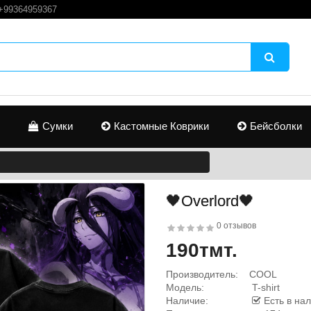
+99364959367
Сумки
Кастомные Коврики
Бейсболки
🖤Overlord🖤
0 отзывов
190тмт.
Производитель:
COOL
Модель:
T-shirt
Наличие:
Есть в на