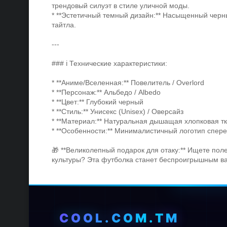
трендовый силуэт в стиле уличной моды.
* **Эстетичный темный дизайн:** Насыщенный черны
тайтла.
---
### ℹ️ Технические характеристики:
* **Аниме/Вселенная:** Повелитель / Overlord
* **Персонаж:** Альбедо / Albedo
* **Цвет:** Глубокий черный
* **Стиль:** Унисекс (Unisex) / Оверсайз
* **Материал:** Натуральная дышащая хлопковая т
* **Особенности:** Минималистичный логотип спер
🎁 **Великолепный подарок для отаку:** Ищете по
культуры? Эта футболка станет беспроигрышным ва
COOL.COM.TM