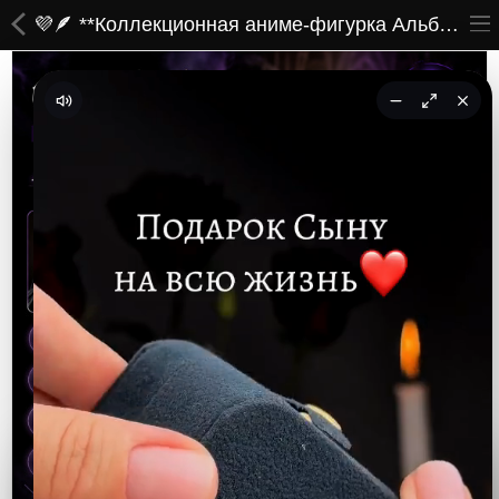
💜🪶 **Коллекционная аниме-фигурка Альбедо (Albedo) из Overlord IV — Истинное воплощение красоты, власти и преданности!** 🪶💜
ВСЕ ТОВАРЫ
Принты
Вышивки
Сумки
Кастомные коврики
Бейсболки
Гравировка
CoolPass