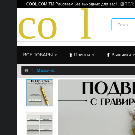
c
o
o
l
COOL.COM.TM Работаем без выходных для вас!
ТЕЛ:
ВСЕ ТОВАРЫ
Принты
Вышивки
Мамочка