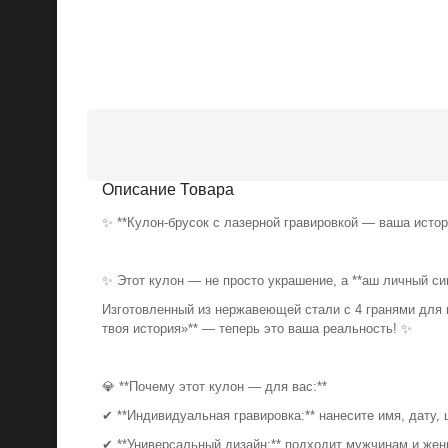
Описание Товара
✨ **Кулон-брусок с лазерной гравировкой — ваша исто
✨ Этот кулон — не просто украшение, а **аш личный с
Изготовленный из нержавеющей стали с 4 гранями для п
твоя история»** — теперь это ваша реальность! ✨
💎 **Почему этот кулон — для вас:**
✔ **Индивидуальная гравировка:** нанесите имя, дату,
✔ **Универсальный дизайн:** подходит мужчинам и жен