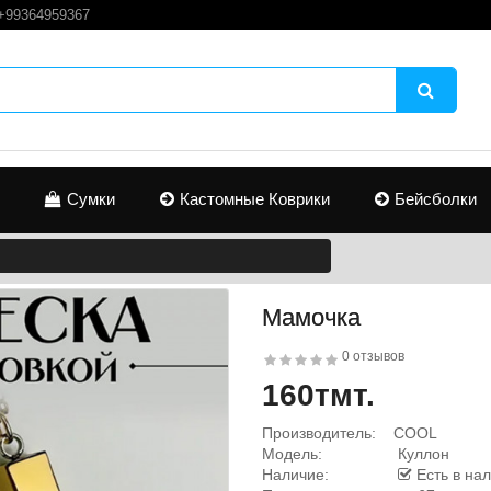
+99364959367
Сумки
Кастомные Коврики
Бейсболки
Мамочка
0 отзывов
160тмт.
Производитель:
COOL
Модель:
Куллон
Наличие:
Есть в на