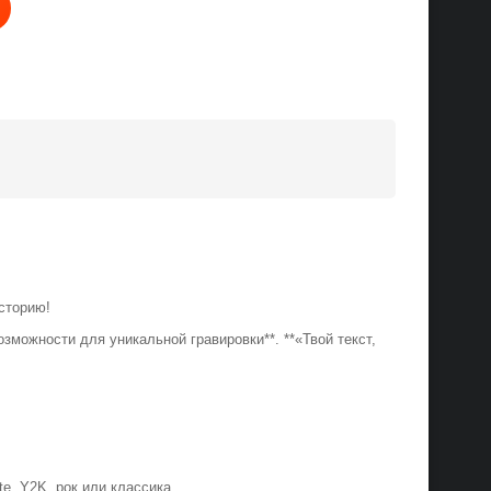
 историю!
зможности для уникальной гравировки**. **«Твой текст,
te, Y2K, рок или классика.