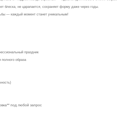
яет блеска, не царапается, сохраняет форму даже через годы.
адьбы — каждый момент станет уникальным!
офессиональный праздник
я полного образа
ечность)
овка** под любой запрос