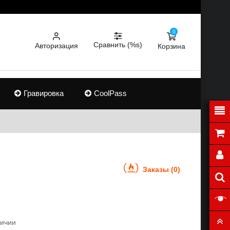
0
Сравнить (%s)
Авторизация
Корзина
Гравировка
CoolPass
Заказы (0)
личии