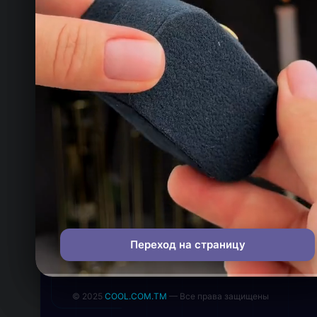
ТЕЛЕФОН
+993 649 593 67
EMAIL
rdemirov@cool.com.tm
АДРЕС
Туркменистан
МЫ В СОЦСЕТЯХ
Переход на страницу
© 2025
COOL.COM.TM
— Все права защищены