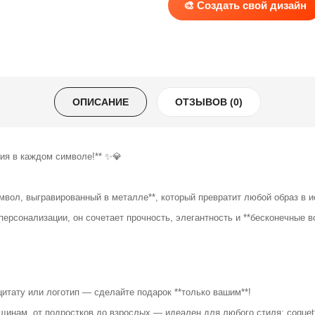
🎨 Создать свой дизайн
ОПИСАНИЕ
ОТЗЫВОВ (0)
рия в каждом символе!** ✨💎
имвол, выгравированный в металле**, который превратит любой образ в
ерсонализации, он сочетает прочность, элегантность и **бесконечные во
 цитату или логотип — сделайте подарок **только вашим**!
щинам, от подростков до взрослых — идеален для любого стиля: coquet