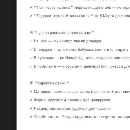
✔ **Прочность на века:** нержавеющая сталь — не тер
✔ **Подарок, который запомнится:** от 8 Марта до св
🎁 **Где он раскроется полностью:**
✅ На шее — как символ любви длянёра
✅ В подарке — для мамы, бабушки, коллеги или друга
✅ В сувенире — на Новый год, день рождения или пр
✅ В комплекте — с серьгами, цепочкой или чокером дл
🌟 **Характеристики:**
✔ Материал: нержавеющая сталь (прочность + долгов
✔ Форма: брусок с 4 гранями для гравировки
✔ Размер: компактный, удобный для ношения
✔ Особенность: **индивидуальная лазерная гравир