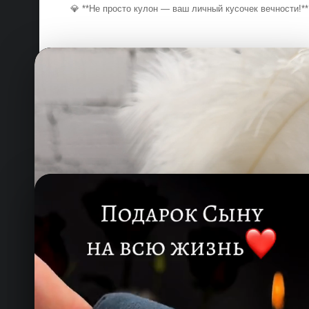
💎 **Не просто кулон — ваш личный кусочек вечности!*
COOL.COM.TM
Работаем без выходных
для вас!
Лучший сервис и качество, которому
вы можете доверять.
Онлайн — работаем прямо сейчас
КОНТАКТЫ