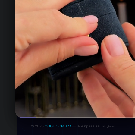
ТЕЛЕФОН
+993 649 593 67
EMAIL
rdemirov@cool.com.tm
АДРЕС
Туркменистан
МЫ В СОЦСЕТЯХ
© 2025
COOL.COM.TM
— Все права защищены