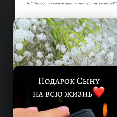
💎 **Не просто кулон — ваш личный кусочек вечности!*
COOL.COM.TM
Работаем без выходных
для вас!
Лучший сервис и качество, которому
вы можете доверять.
Онлайн — работаем прямо сейчас
КОНТАКТЫ