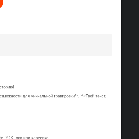
 историю!
зможности для уникальной гравировки**. **«Твой текст,
te, Y2K, рок или классика.