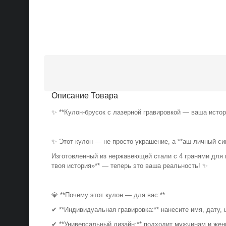
Описание Товара
✨ **Кулон-брусок с лазерной гравировкой — ваша исто
✨ Этот кулон — не просто украшение, а **аш личный с
Изготовленный из нержавеющей стали с 4 гранями для п
твоя история»** — теперь это ваша реальность! ✨
💎 **Почему этот кулон — для вас:**
✔ **Индивидуальная гравировка:** нанесите имя, дату,
✔ **Универсальный дизайн:** подходит мужчинам и жен