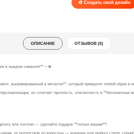
🎨 Создать свой дизайн
ОПИСАНИЕ
ОТЗЫВОВ (0)
рия в каждом символе!** ✨💎
имвол, выгравированный в металле**, который превратит любой образ в
ерсонализации, он сочетает прочность, элегантность и **бесконечные во
 цитату или логотип — сделайте подарок **только вашим**!
щинам, от подростков до взрослых — идеален для любого стиля: coquet