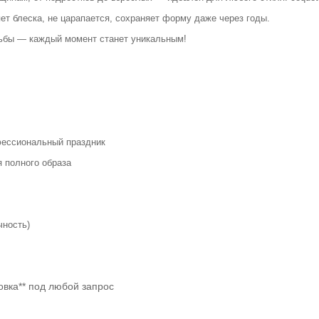
яет блеска, не царапается, сохраняет форму даже через годы.
адьбы — каждый момент станет уникальным!
офессиональный праздник
я полного образа
ечность)
овка** под любой запрос