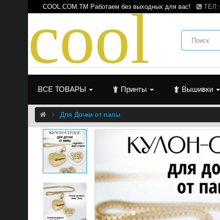
c
o
o
l
COOL.COM.TM Работаем без выходных для вас!
ТЕЛ:
ВСЕ ТОВАРЫ
Принты
Вышивки
Для Дочки от папы