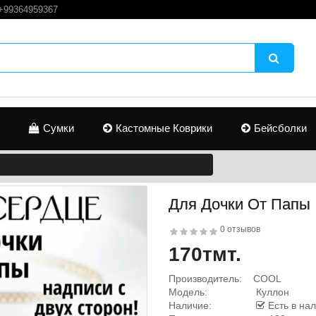
+99364959367
Сумки
Кастомные Коврики
Бейсболки
Для Дочки От Папы
0 отзывов
170тмт.
Производитель:
COOL
Модель:
Куллон
Наличие:
Есть в на