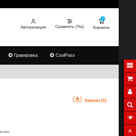
0
Сравнить (%s)
Авторизация
Корзина
Гравировка
CoolPass
Заказы (1)
личии