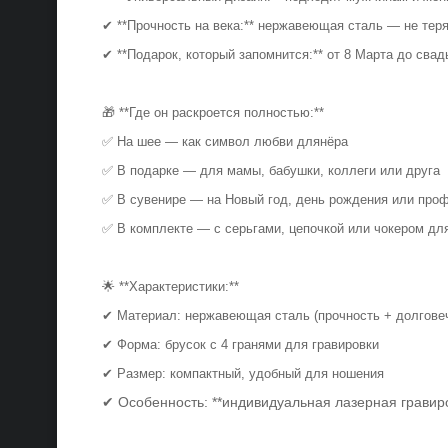
✔ **Прочность на века:** нержавеющая сталь — не тер
✔ **Подарок, который запомнится:** от 8 Марта до св
🎁 **Где он раскроется полностью:**
✅ На шее — как символ любви длянёра
✅ В подарке — для мамы, бабушки, коллеги или друга
✅ В сувенире — на Новый год, день рождения или пр
✅ В комплекте — с серьгами, цепочкой или чокером дл
🌟 **Характеристики:**
✔ Материал: нержавеющая сталь (прочность + долгов
✔ Форма: брусок с 4 гранями для гравировки
✔ Размер: компактный, удобный для ношения
✔ Особенность: **индивидуальная лазерная гравир